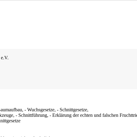
 e.V.
aumaufbau, - Wuchsgesetze, - Schnittgesetze,
rkzeuge, - Schnittführung, - Erklärung der echten und falschen Fruchttr
ittgesetze