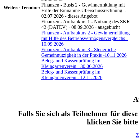
Finanzen - Basis 2 - Gewinnermittlung mit
Weitere
Termine:
Hilfe der Einnahme-Überschussrechnung -
02.07.2026 - dieses Angebot
Finanzen - Aufbaukurs 1 - Nutzung des SKR
42 (DATEV) - 08.09.2026 - ausgebucht
Finanzen - Aufbaukurs 2 - Gewinnermittlung
mit Hilfe des Betriebsvermögensvergleichs -
10.09.2026
Finanzen - Aufbaukurs 3 - Steuerliche
Gemeinnützigkeit in der Praxis -10.11.2026
Beleg- und Kassenprüfung im
Kleingartenverein - 30.06.2026
Beleg- und Kassenprüfung im
Kleingartenverein - 12.11.2026
A
Falls Sie sich als Teilnehmer für die
klicken Sie bitt
Z